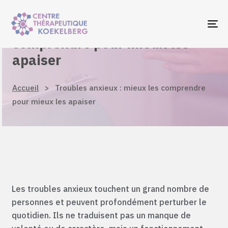
Skip
Skip
links
to
Troubles anxieux : mieux les
To
primary
comprendre pour mieux les
navigation
apaiser
Skip
to
Accueil
>
Troubles anxieux : mieux les comprendre
content
pour mieux les apaiser
Les troubles anxieux touchent un grand nombre de
personnes et peuvent profondément perturber le
quotidien. Ils ne traduisent pas un manque de