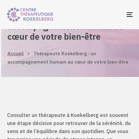
Skip
Skip
links
to
Thérapeute Koekelberg : un
To
primary
accompagnement humain au
navigation
cœur de votre bien-être
Skip
to
Accueil
>
Thérapeute Koekelberg : un
content
accompagnement humain au cœur de votre bien-être
Consulter un thérapeute à Koekelberg est souvent
une étape décisive pour retrouver de la sérénité, du
sens et de l’équilibre dans son quotidien. Que vous