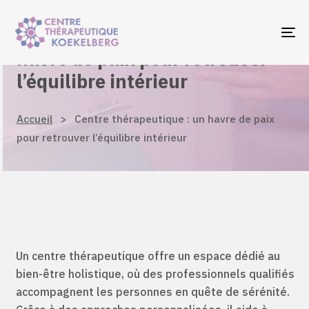
Skip
Skip
links
to
Centre thérapeutique : un
To
primary
havre de paix pour retrouver
navigation
l’équilibre intérieur
Skip
to
Accueil
>
Centre thérapeutique : un havre de paix
content
pour retrouver l’équilibre intérieur
Un centre thérapeutique offre un espace dédié au
bien-être holistique, où des professionnels qualifiés
accompagnent les personnes en quête de sérénité.